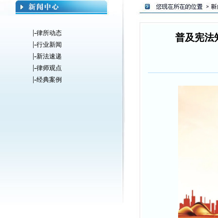
|-
律所动态
普及宪法
|-
行业新闻
|-
新法速递
|-
律师观点
|-
经典案例