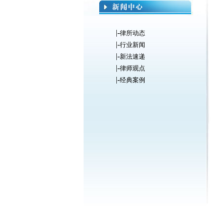
|-
律所动态
|-
行业新闻
|-
新法速递
|-
律师观点
|-
经典案例