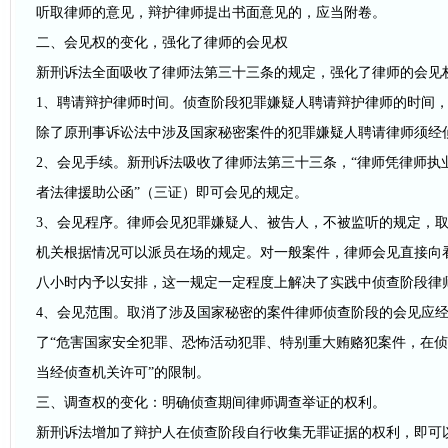
听取律师的意见，辩护律师提出书面意见的，应当附卷。
二、会见权的变化，强化了律师的会见权
新刑诉法全面吸收了律师法第三十三条的规定，强化了律师的会见
1、聘请辩护律师时间。侦查阶段犯罪嫌疑人聘请辩护律师的时间，
除了原刑事诉讼法中涉及国家秘密案件的犯罪嫌疑人聘请律师须经
2、会见手续。新刑诉法吸收了律师法第三十三条，“律师凭律师执
者法律援助公函”（三证）即可会见的规定。
3、会见程序。律师会见犯罪嫌疑人、被告人，不被监听的规定，
机关根据情况可以派员在场的规定。对一般案件，律师会见直接向
八小时内予以安排，这一规定一定程度上解决了实践中侦查阶段律
4、会见范围。取消了涉及国家秘密的案件律师侦查阶段的会见应
了“危害国家安全犯罪、恐怖活动犯罪、特别重大贿赂犯案件，在
当经侦查机关许可”的限制。
三、调查权的变化：明确侦查期间律师调查举证的权利。
新刑诉法增加了辩护人在侦查阶段自行收集无罪证据的权利，即可