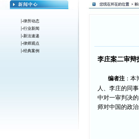
|-
律所动态
|-
行业新闻
|-
新法速递
|-
律师观点
|-
经典案例
李庄案二审辩
本
编者注
：
人、李庄的同事
中对一审判决的
师对中国的政治